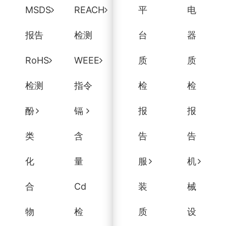
MSDS
REACH
平
电
报告
检测
台
器
RoHS
WEEE
质
质
检测
指令
检
检
酚
镉
报
报
类
含
告
告
化
量
服
机
合
Cd
装
械
物
检
质
设