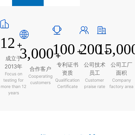
12
+
100
200
15,00
3,000
+
+
+
成立于
专利证书
公司技术
公司工厂
2013年
合作客户
资质
员工
面积
Focus on
Cooperating
testing for
Qualification
Customer
Company
customers
more than 12
Certificate
praise rate
factory area
years