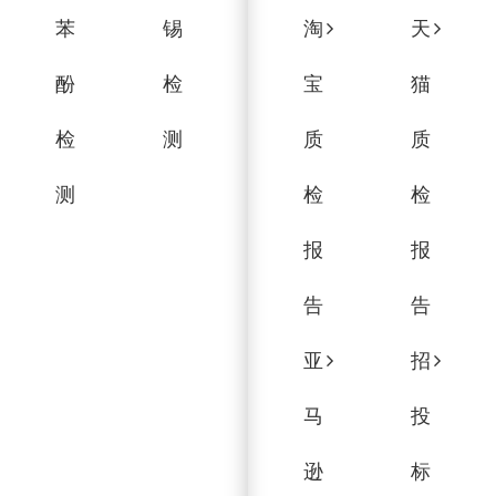
苯
锡
淘
天
酚
检
宝
猫
检
测
质
质
测
检
检
报
报
告
告
亚
招
马
投
逊
标