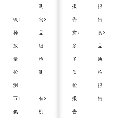
测
报
报
镍
食
告
告
释
品
拼
食
放
级
多
品
量
检
多
质
检
测
质
检
测
检
报
五
有
报
告
氨
机
告