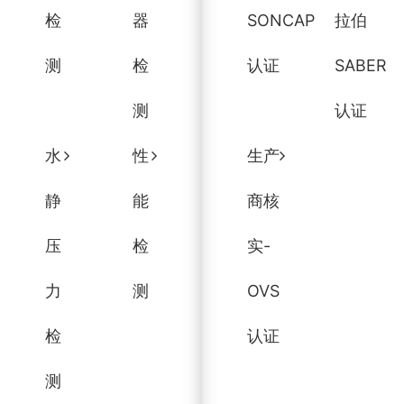
检
器
SONCAP
拉伯
测
检
认证
SABER
测
认证
水
性
生产
静
能
商核
压
检
实-
力
测
OVS
检
认证
测