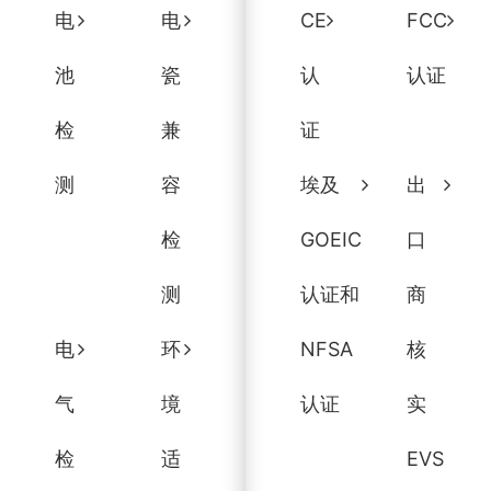
电
电
CE
FCC
池
瓷
认
认证
检
兼
证
测
容
埃及
出
检
GOEIC
口
测
认证和
商
电
环
NFSA
核
气
境
认证
实
检
适
EVS