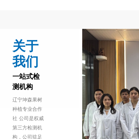
关于
我们
一站式检
测机构
辽宁坤森果树
种植专业合作
社 公司是权威
第三方检测机
构，公司驻足