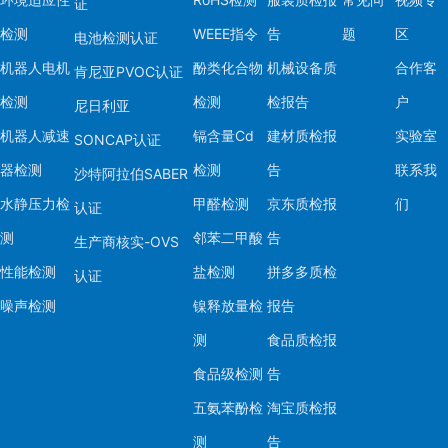
证
检测
WEEE指令
告
题
区
电池检测认证
机器人电机
酚类化合物
机械设备质
合作客
肯尼亚PVOC认证
检测
检测
检报告
户
尼日利亚
机器人减速
镉含量Cd
建材质检报
实验室
SONCAP认证
器检测
检测
告
联系我
沙特阿拉伯SABER
水静压力检
甲醛检测
京东质检报
们
认证
测
邻苯二甲酸
告
生产商核实-OVS
性能检测
盐检测
拼多多质检
认证
噪声检测
镍释放量检
报告
测
食品质检报
食品级检测
告
五氨苯酚检
淘宝质检报
测
告