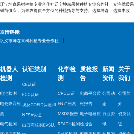
辽宁坤森果树种植专业合作社辽宁坤森果树种植专业合作社，专注优质果
树苗供应，为果农提供全方位的种植指导与支持。选择坤森，选择丰收
友情链接:
巩义市坤森果树种植专业合作社
|
机器人
认证类别
化学检
质检报
新闻
关于
检测
测
告
资讯
我们
CE认证
电池检测
CPC认证
电商平台质
公司动
公司简
FCC认证
电瓷兼容检
EN71检测
检报告
态
介
埃及GOEIC认证和
测
MSDS报告
电子电器质
行业资
资质认
NFSA认证
电气检测
REACH检测
检报告
讯
证
出口商核实EVS认
环境适应性
RoHS检测
服装质检报
常见问
视频专