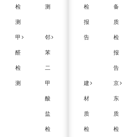
检
测
检
备
测
报
质
甲
邻
告
检
醛
苯
报
检
二
告
测
甲
建
京
酸
材
东
盐
质
质
检
检
检