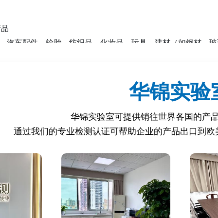
用产品
器、汽车配件、轮胎、纺织品、化妆品、玩具、建材（如钢材、
用品、电子设备、照明产品等。
贸工部发布的 Decree 43/2016 及更新法规。
华锦实验
产品
、乳制品、肉类、食用油、饮料、添加剂等。
华锦实验室可提供销往世界各国的产
果、蔬菜、香料等。
通过我们的专业检测认证可帮助企业的产品出口到欧
装材料、餐具、容器等。
需符合NFSA标准（如埃及标准ES或国际标准Codex）。
IC和NFSA认证？
注册或NFSA认证的产品将被埃及海关扣留或退回。