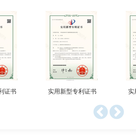
tion of Conformity）。
照（需在GOEIC注册）。
通过代理申请）。
资料
 Certificate，需出口国官方机构签发）。
含添加剂、过敏原信息）。
期及储存条件说明。
利证书
实用新型专利证书
实
cate of Origin）。
告（如迁移测试、重金属检测）。
278/2021或欧盟/美国FDA标准的证明。