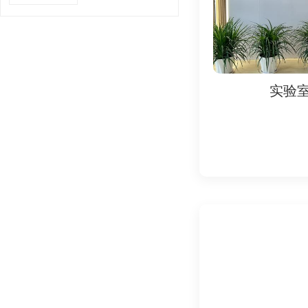
- 违反规定可能导
2. 市场准入前提：
- GOEIC和NF
3. 保障质量与安全：
实验室
实验
- 通过认证可证明
4. 提升竞争力：
- 认证标志增强采
五、认证所需资料
# 1. GOEIC认证所
- 制造商文件：
- 营业执照（需英
- 工厂ISO证书（
- 产品文件：
- 产品技术参数、
- 符合埃及标准的测