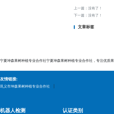
- 商业发票、装箱单
上一篇：没有了！
- 生产企业HACCP
下一篇：没有了！
六、认证流程概览
文章标签
# 1. GOEIC认证流程
1. 确认产品是否在G
2. 由埃及进口商在G
3. 提供产品测试报
4. GOEIC审核通
宁夏坤森果树种植专业合作社宁夏坤森果树种植专业合作社，专注优质果
5. 货物装运前需在
周期：约2-4周（资
友情链接:
巩义市坤森果树种植专业合作社
|
# 2. NFSA认证流程
1. 出口商向NFS
2. 提供食品安全相
机器人检测
认证类别
3. NFSA审核资料