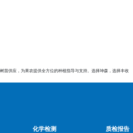
、提单（需标注NFSA注册号）。
或ISO 22000证书（非强制，但有助于加快审核）。
OEIC强制清单内。
OEIC系统提交注册申请。
告及制造商文件。
过后颁发注册证书。
树苗供应，为果农提供全方位的种植指导与支持。选择坤森，选择丰收
埃及港口接受抽样检测（部分产品）。
料齐全且无需验货情况下）。
A提交预审核申请（需通过埃及进口商发起）。
关检测报告及文件。
化学检测
质检报告
并可能要求样品检测。