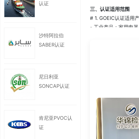
认证
三、认证适用范围
# 1. GOEIC认证适
- 工业产品：家用电
沙特阿拉伯
- 特定消费品：儿童
SABER认证
- 注：具体清单参考埃及
# 2. NFSA认证适用
- 食品类：加工食品
尼日利亚
- 农产品：谷物、水
SONCAP认证
- 食品接触材料：包
- 注：所有进口食品均
四、为何需要办理GOE
肯尼亚PVOC认
1. 法规强制要求：
证
- 未完成GOEIC