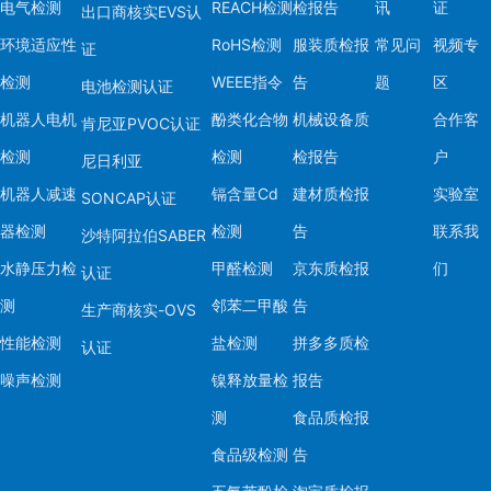
电气检测
REACH检测
检报告
讯
证
出口商核实EVS认
环境适应性
RoHS检测
服装质检报
常见问
视频专
证
检测
WEEE指令
告
题
区
电池检测认证
机器人电机
酚类化合物
机械设备质
合作客
肯尼亚PVOC认证
检测
检测
检报告
户
尼日利亚
机器人减速
镉含量Cd
建材质检报
实验室
SONCAP认证
器检测
检测
告
联系我
沙特阿拉伯SABER
水静压力检
甲醛检测
京东质检报
们
认证
测
邻苯二甲酸
告
生产商核实-OVS
性能检测
盐检测
拼多多质检
认证
噪声检测
镍释放量检
报告
测
食品质检报
食品级检测
告