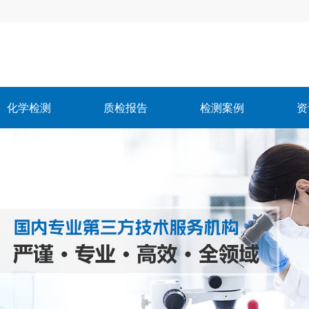
化学检测
质检报告
检测案例
资