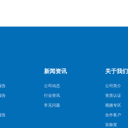
新闻资讯
关于我们
报告
公司动态
公司简介
报告
行业资讯
资质认证
常见问题
视频专区
报告
合作客户
实验室