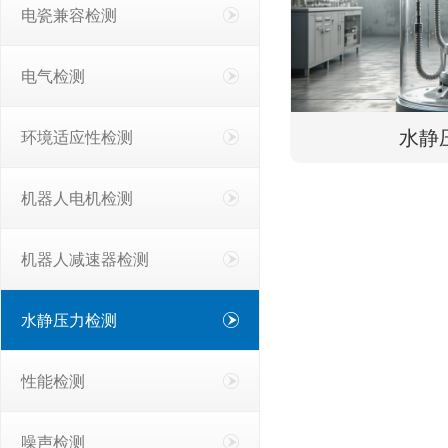
电瓷兼容检测
电气检测
水静
环境适应性检测
机器人电机检测
机器人减速器检测
水静压力检测
性能检测
噪声检测