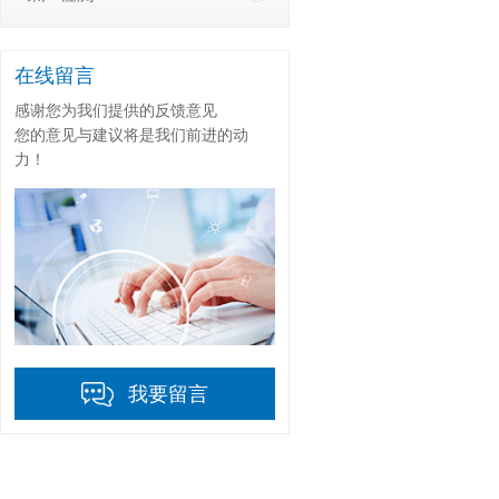
在线留言
感谢您为我们提供的反馈意见
您的意见与建议将是我们前进的动
力！
我要留言