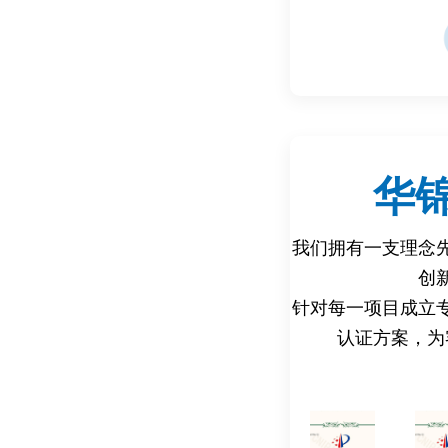
1. 电池类型：
- 锂离子电池、锂
离子电池等。
- 电芯（Cell）、电
（Pack）。
2. 应用领域：
华
- 消费电子（手机
- 动力电池（电动
我们拥有一支理念
- 储能系统（家庭
创
- 工业设备（医疗
针对每一项目成立
认证方案，为
四、为什么要做检测
1. 合规性要求：
- 进入目标市场必须
CCC、UL）。