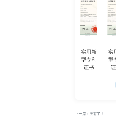
2. 安全性保障：
- 防止电池起火、
3. 市场准入：
- 未通过认证的产
4. 品牌信任：
- 认证标志增强消
实用新
实用新
实用新
实用新
5. 国际互认：
型专利
型专利
型专利
型专利
- 通过CB认证可减
证书
证书
证书
证书
五、检测认证所需资
1. 产品信息：
- 电池型号、规格
- 电路图、BMS（
2. 技术文件：
上一篇：没有了！