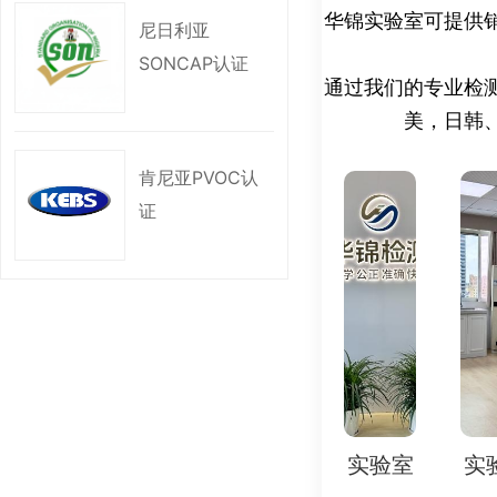
华锦实验室可提供
落、振动。
尼日利亚
- 热失控、防火阻
SONCAP认证
2. 性能测试：
通过我们的专业检
- 容量、循环寿命
美，日韩
- 不同温度下的放电
肯尼亚PVOC认
3. 环境可靠性测试：
证
- 高低温循环、湿
运输）。
4. 化学测试：
- 有害物质检测（如
RoHS/REACH）。
- 电解液成分分析
5. 电磁兼容性（EM
- 辐射发射、传导干
实验室
实验室
实验室
实验室
三、检测范围