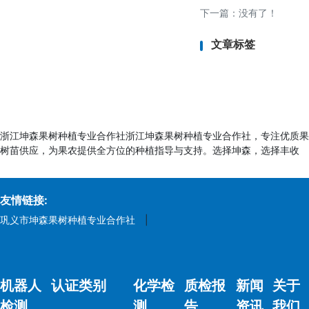
- 材料清单（电芯
下一篇：没有了！
- 生产工艺流程、
文章标签
3. 测试样品：
- 提供足够数量的样
求）。
4. 合规声明：
- 符合性声明（Do
浙江坤森果树种植专业合作社浙江坤森果树种植专业合作社，专注优质果
RoHS）。
树苗供应，为果农提供全方位的种植指导与支持。选择坤森，选择丰收
5. 其他文件：
- 企业营业执照、质量
友情链接:
- 已有测试报告（
巩义市坤森果树种植专业合作社
|
六、典型认证流程
1. 提交申请及资料 → 
机器人
认证类别
化学检
质检报
证需要） → 4. 报告审
新闻
关于
UL）。
检测
测
告
资讯
我们