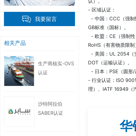
认）。
- 区域认证：
- 中国：CCC（强
我要留言
GB标准（国标）。
- 欧盟：CE（强制性
相关产品
RoHS（有害物质限
- 美国：UL 205
DOT（运输认证）。
生产商核实-OVS
- 日本：PSE（圆
认证
- 行业认证：ISO 90
理）、IATF 1694
沙特阿拉伯
二、检测项目
SABER认证
根据认证类型，检测
华
1. 安全测试：
- 过充/过放、短路