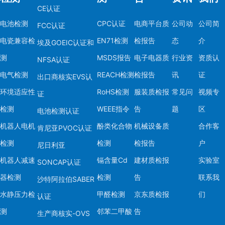
CE认证
注意事项
电池检测
CPC认证
电商平台质
公司动
公司简
- 认证周期：常规认
FCC认证
- 费用：根据认证类
电瓷兼容检
EN71检测
检报告
态
介
埃及GOEIC认证和
等。
测
MSDS报告
电子电器质
行业资
资质认
NFSA认证
- 更新维护：部分认
电气检测
REACH检测
检报告
讯
证
出口商核实EVS认
查）。
环境适应性
RoHS检测
服装质检报
常见问
视频专
证
检测
WEEE指令
告
题
区
电池检测认证
通过系统化的检测认
机器人电机
酚类化合物
机械设备质
合作客
拓全球市场。建议优先选
肯尼亚PVOC认证
合作，确保测试结果
检测
检测
检报告
户
尼日利亚
机器人减速
镉含量Cd
建材质检报
实验室
SONCAP认证
器检测
检测
告
联系我
沙特阿拉伯SABER
水静压力检
甲醛检测
京东质检报
们
认证
测
邻苯二甲酸
告
生产商核实-OVS