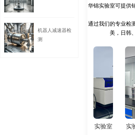
3. 检测项目
华锦实验室可提供
3.1 电性能测试
容量测试：实际放电容量
通过我们的专业检
内阻测试：直流/交流
机器人减速器检
美，日韩
循环寿命：充放电次数
测
倍率性能：高倍率充
自放电率：静置后容
3.2 安全测试
热滥用：高温(如150
过充/过放：超出电压
短路测试：外部短路
针刺/挤压：模拟机械
燃烧测试：电解液可
3.3 环境可靠性测试
高低温循环：-40°C
室
实验室
实验室
实验室
实验室
湿热测试：85°C/8