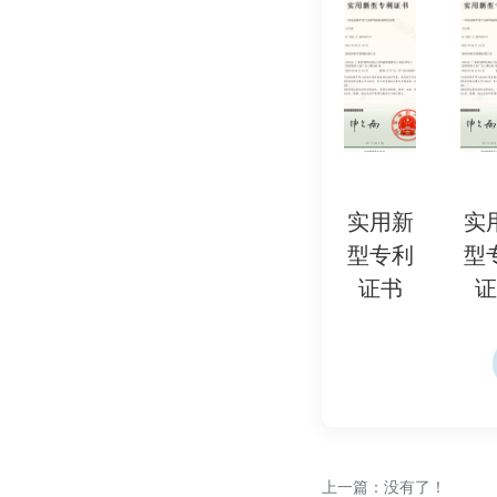
4.2 国内标准
GB 31241：便携
GB 38031：电动
QC/T 743：车用
4.3 行业认证
CB认证(国际电工委员
用新
实用新
实用新
实用新
实用
CE认证(欧盟市场准入
专利
型专利
型专利
型专利
型专
KC认证(韩国市场准入
证书
证书
证书
证书
证书
5. 总结
电池检测需结合具体
寿命衰减。企业应定期
态电池、钠离子电池)，
实验室合作。
上一篇：没有了！