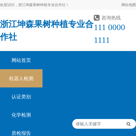
欢迎访问，浙江坤森果树种植专业合作社！
网站地图
咨询热线
浙江坤森果树种植专业合
111 0000
作社
1111
网站首页
机器人检测
认证类别
化学检测
质检报告