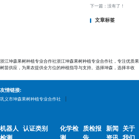
下一篇：没有了！
文章标签
浙江坤森果树种植专业合作社浙江坤森果树种植专业合作社，专注优质果
树苗供应，为果农提供全方位的种植指导与支持。选择坤森，选择丰收
友情链接:
巩义市坤森果树种植专业合作社
|
机器人
认证类别
化学检
质检报
新闻
关于
检测
测
告
资讯
我们