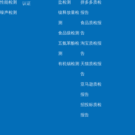
性能检测
盐检测
拼多多质检
认证
噪声检测
镍释放量检
报告
测
食品质检报
食品级检测
告
五氨苯酚检
淘宝质检报
测
告
有机锡检测
天猫质检报
告
亚马逊质检
报告
招投标质检
报告