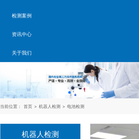
检测案例
资讯中心
关于我们
当前位置：
首页
>
机器人检测
>
电池检测
机器人检测