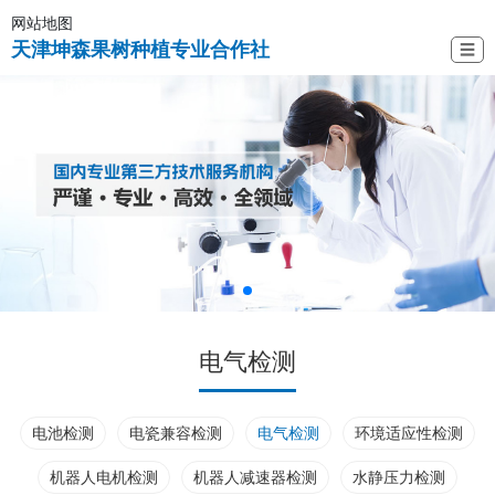
网站地图
天津坤森果树种植专业合作社
☰
电气检测
电池检测
电瓷兼容检测
电气检测
环境适应性检测
机器人电机检测
机器人减速器检测
水静压力检测